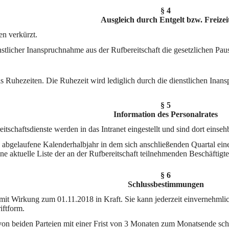
§ 4
Ausgleich durch Entgelt bzw. Freizei
en verkürzt.
stlicher Inanspruchnahme aus der Rufbereitschaft die gesetzlichen Paus
als Ruhezeiten. Die Ruhezeit wird lediglich durch die dienstlichen In
§ 5
Information des Personalrates
itschaftsdienste werden in das Intranet eingestellt und sind dort einseh
es abgelaufene Kalenderhalbjahr in dem sich anschließenden Quartal ein
ine aktuelle Liste der an der Rufbereitschaft teilnehmenden Beschäftigte
§ 6
Schlussbestimmungen
t mit Wirkung zum 01.11.2018 in Kraft. Sie kann jederzeit einvernehm
iftform.
on beiden Parteien mit einer Frist von 3 Monaten zum Monatsende schr