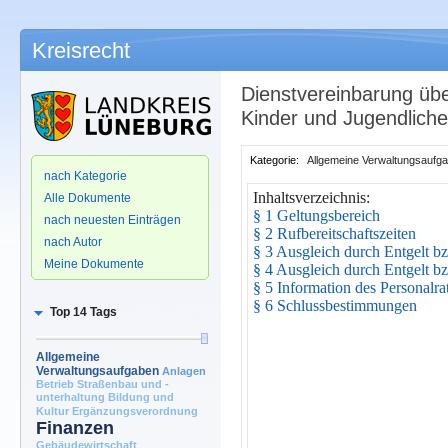
Kreisrecht
Dienstvereinbarung üb
Kinder und Jugendlich
.
Kategorie:
Allgemeine Verwaltungsaufg
nach Kategorie
Inhaltsverzeichnis:
Alle Dokumente
§ 1 Geltungsbereich
nach neuesten Einträgen
§ 2 Rufbereitschaftszeiten
nach Autor
§ 3
Ausgleich durch Entgelt bz
Meine Dokumente
§ 4
Ausgleich durch Entgelt bz
§ 5
Information des Personalra
§ 6 Schlussbestimmungen
Top 14 Tags
Allgemeine
Verwaltungsaufgaben
Anlagen
Betrieb Straßenbau und -
unterhaltung
Bildung und
Kultur
Ergänzungsverordnung
Finanzen
Gebäudewirtschaft