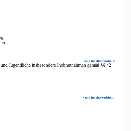
rg
den -
<zum Inhaltsverzeichnis>
r und Jugendliche insbesondere Inobhutnahmen gemäß §§ 42
<zum Inhaltsverzeichnis>