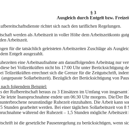
§ 3
Ausgleich durch Entgelt bzw. Freizei
ufbereitschaftsdienste richtet sich nach den tariflichen Regelungen.
schaft werden als Arbeitszeit in voller Höhe dem Arbeitszeitkonto gut
den Arbeitszeit.
ngen für die tatsächlich geleisteten Arbeitszeiten Zuschläge als Ausgle
t dem Entgelt ausgezahlt.
hezeiten eine Arbeitsaufnahme am darauffolgenden Arbeitstag nur verspä
n diese bei Vollzeitkräften nicht bis 17:00 Uhr unter Berücksichtigung 
i Teilzeitkräften errechnet sich die Grenze für die Zeitgutschrift, inde
 (angepasste Sollarbeitszeit). Bezüglich der Berücksichtigung von Pau
h nach folgendem Beispiel:
s der Rufbereitschaft heraus zu 3 Einsätzen im Umfang von insgesamt
Die letzte Inanspruchnahme endete um 06:30 Uhr morgens. Die/Der Besch
nunterbrochene neunstündige Ruhezeit einzuhalten. Die Arbeit kann 
 Stunden gearbeitet werden. Bei einer täglichen Sollarbeitszeit von 8 S
anspruchnahme während der Ruhezeit – 1,5 Stunden mögliche Arbeitszeit
schrift ist die gesetzliche Pausenregelung zu berücksichtigen, wenn sic