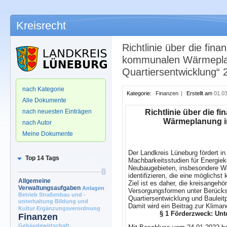
Kreisrecht
Richtlinie über die fin
kommunalen Wärmeplanu
Quartiersentwicklung“ 
.
nach Kategorie
Kategorie:
Finanzen
|
Erstellt am
01.03
Alle Dokumente
nach neuesten Einträgen
Richtlinie über die 
Wärmeplanung im
nach Autor
Meine Dokumente
Der Landkreis Lüneburg fördert i
Top 14 Tags
Machbarkeitsstudien für Energi
Neubaugebieten, insbesondere Wo
identifizieren, die eine möglichs
Allgemeine
Ziel ist es daher, die kreisange
Verwaltungsaufgaben
Anlagen
Versorgungsformen unter Berücksi
Betrieb Straßenbau und -
Quartiersentwicklung und Bauleit
unterhaltung
Bildung und
Damit wird ein Beitrag zur Klimane
Kultur
Ergänzungsverordnung
§ 1 Förderzweck: Un
Finanzen
Gebäudewirtschaft