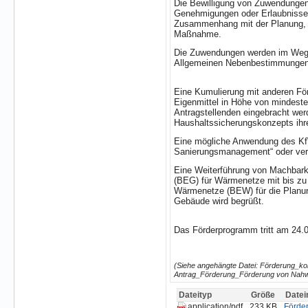
Die Bewilligung von Zuwendungen 
Genehmigungen oder Erlaubnisse.
Zusammenhang mit der Planung, de
Maßnahme.
Die Zuwendungen werden im Wege d
Allgemeinen Nebenbestimmungen 
Eine Kumulierung mit anderen Fö
Eigenmittel in Höhe von mindes
Antragstellenden eingebracht w
Haushaltssicherungskonzepts ihren
Eine mögliche Anwendung des Kf
Sanierungsmanagement“ oder vergl
Eine Weiterführung von Machbark
(BEG) für Wärmenetze mit bis zu
Wärmenetze (BEW) für die Planung
Gebäude wird begrüßt.
Das Förderprogramm tritt am 24.0
(Siehe angehängte Datei: Förderung_k
Antrag_Förderung_Förderung von Nah
Dateityp
Größe
Date
233 KB
Förde
application/pdf