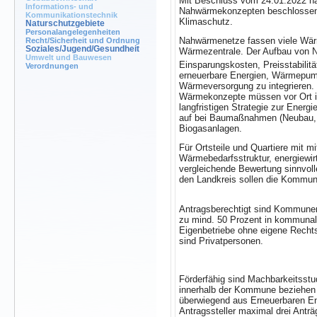
Mit Beschluss vom 24.01.2022 ha
Informations- und
Nahwärmekonzepten beschlossen. M
Kommunikationstechnik
Klimaschutz.
Naturschutzgebiete
Personalangelegenheiten
Nahwärmenetze fassen viele Wär
Recht/Sicherheit und Ordnung
Soziales/Jugend/Gesundheit
Wärmezentrale. Der Aufbau von N
Umwelt und Bauwesen
Einsparungskosten, Preisstabilit
Verordnungen
erneuerbare Energien, Wärmepum
Wärmeversorgung zu integrieren.
Wärmekonzepte müssen vor Ort ini
langfristigen Strategie zur Energ
auf bei Baumaßnahmen (Neubau, S
Biogasanlagen.
Für Ortsteile und Quartiere mit m
Wärmebedarfsstruktur, energiewir
vergleichende Bewertung sinnvoll
den Landkreis sollen die Kommune
Antragsberechtigt sind Kommune
zu mind. 50 Prozent in kommunal
Eigenbetriebe ohne eigene Rechtsp
sind Privatpersonen.
Förderfähig sind Machbarkeitsstu
innerhalb der Kommune beziehen
überwiegend aus Erneuerbaren Ene
Antragssteller maximal drei Anträ