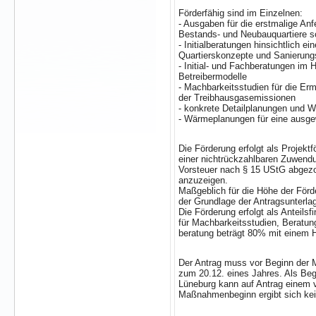
Förderfähig sind im Einzelnen:
- Ausgaben für die erstmalige An
Bestands- und Neubauquartiere s
- Initialberatungen hinsichtlich
Quartierskonzepte und Sanierun
- Initial- und Fachberatungen im 
Betreibermodelle
- Machbarkeitsstudien für die Er
der Treibhausgasemissionen
- konkrete Detailplanungen und W
- Wärmeplanungen für eine ausg
Die Förderung erfolgt als Projek
einer nichtrückzahlbaren Zuwendun
Vorsteuer nach § 15 UStG abgezo
anzuzeigen.
Maßgeblich für die Höhe der För
der Grundlage der Antragsunterlag
Die Förderung erfolgt als Anteils
für Machbarkeitsstudien, Beratu
beratung beträgt 80% mit einem H
Der Antrag muss vor Beginn der M
zum 20.12. eines Jahres. Als Be
Lüneburg kann auf Antrag einem
Maßnahmenbeginn ergibt sich kein