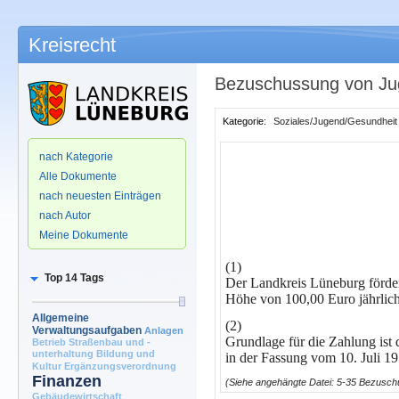
Kreisrecht
Bezuschussung von Jug
Kategorie:
Soziales/Jugend/Gesundheit
.
nach Kategorie
Alle Dokumente
nach neuesten Einträgen
nach Autor
Meine Dokumente
(1)
Top 14 Tags
Der Landkreis Lüneburg förder
Höhe von 100,00 Euro jährlich
Allgemeine
(2)
Verwaltungsaufgaben
Anlagen
Grundlage für die Zahlung ist 
Betrieb Straßenbau und -
unterhaltung
Bildung und
in der Fassung vom 10. Juli 19
Kultur
Ergänzungsverordnung
Finanzen
(Siehe angehängte Datei: 5-35 Bezusch
Gebäudewirtschaft