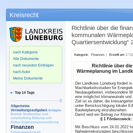
Kreisrecht
Richtlinie über die fin
kommunalen Wärmeplanu
Quartiersentwicklung“ 
.
nach Kategorie
Kategorie:
Finanzen
|
Erstellt am
17.02
Alle Dokumente
nach neuesten Einträgen
Richtlinie über d
Wärmeplanung im Landkre
nach Autor
Meine Dokumente
Der Landkreis Lüneburg fördert i
Machbarkeitsstudien für Energi
Neubaugebieten, insbesondere Woh
Top 14 Tags
eine möglichst klimaneutrale und 
Ziel ist es daher, die kreisange
unter Berücksichtigung lokaler Er
Allgemeine
Bauleitplanung einzubeziehen.
Verwaltungsaufgaben
Anlagen
Betrieb Straßenbau und -
Damit wird ein Beitrag zur Klimane
unterhaltung
Bildung und
§ 1 Förderzweck:
Kultur
Ergänzungsverordnung
Finanzen
Mit Beschluss vom 24.01.2022 ha
Nahwärmekonzepten beschlossen. M
Gebäudewirtschaft