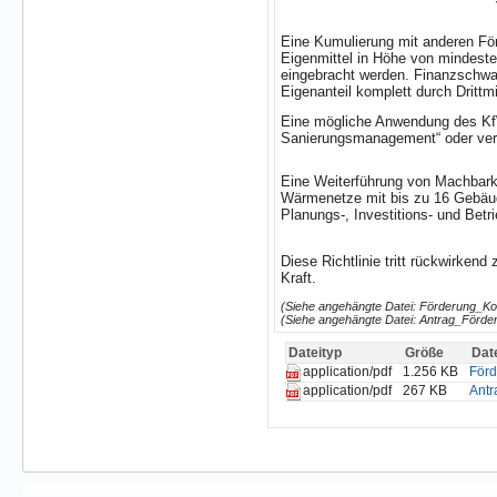
Eine Kumulierung mit anderen Fö
Eigenmittel in Höhe von mindes
eingebracht werden. Finanzschw
Eigenanteil komplett durch Drittmi
Eine mögliche Anwendung des Kf
Sanierungsmanagement“ oder vergl
Eine Weiterführung von Machbarke
Wärmenetze mit bis zu 16 Gebäud
Planungs-, Investitions- und Bet
Diese Richtlinie tritt rückwirkend 
Kraft.
(Siehe angehängte Datei: Förderung_K
(Siehe angehängte Datei: Antrag_Förd
Dateityp
Größe
Dat
1.256 KB
För
application/pdf
267 KB
Ant
application/pdf