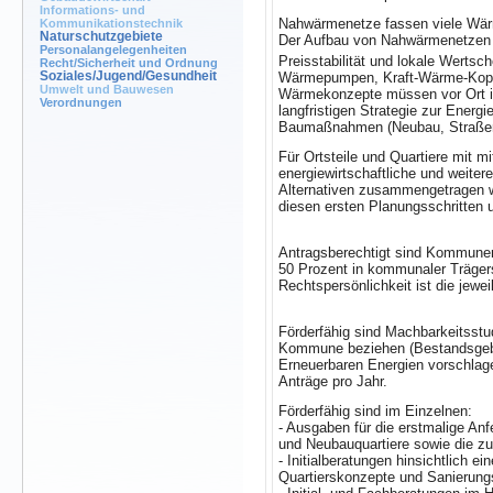
Informations- und
Nahwärmenetze fassen viele Wär
Kommunikationstechnik
Naturschutzgebiete
Der Aufbau von Nahwärmenetzen e
Personalangelegenheiten
Preisstabilität und lokale Werts
Recht/Sicherheit und Ordnung
Wärmepumpen, Kraft-Wärme-Koppl
Soziales/Jugend/Gesundheit
Umwelt und Bauwesen
Wärmekonzepte müssen vor Ort ini
Verordnungen
langfristigen Strategie zur Energ
Baumaßnahmen (Neubau, Straßens
Für Ortsteile und Quartiere mit m
energiewirtschaftliche und weite
Alternativen zusammengetragen we
diesen ersten Planungsschritten 
Antragsberechtigt sind Kommune
50 Prozent in kommunaler Träger
Rechtspersönlichkeit ist die jewe
Förderfähig sind Machbarkeitsstu
Kommune beziehen (Bestandsgebi
Erneuerbaren Energien vorschlage
Anträge pro Jahr.
Förderfähig sind im Einzelnen:
- Ausgaben für die erstmalige An
und Neubauquartiere sowie die z
- Initialberatungen hinsichtlich
Quartierskonzepte und Sanierun