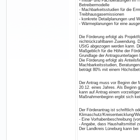
- Initial- und Fachberatungen im 
Betreibermodelle
- Machbarkeitsstudien für die Er
Treibhausgasemissionen
- konkrete Detailplanungen und W
- Wärmeplanungen für eine ausg
Die Förderung erfolgt als Projekt
nichtrückzahlbaren Zuwendung. Di
UStG abgezogen werden kann. Die
Maßgeblich für die Höhe der För
Grundlage der Antragsunterlagen b
Die Förderung erfolgt als Anteils
Machbarkeitsstudien, Beratungen
beträgt 80% mit einem Höchstbetr
Der Antrag muss vor Beginn der M
20.12. eines Jahres. Als Beginn
kann auf Antrag einem vorzeiti
Maßnahmenbeginn ergibt sich kein
Der Förderantrag ist schriftlich 
Klimaschutz/Kreisentwicklung/Wirt
- Eine Vorhabenbeschreibung (vor
- Angabe, dass Haushaltsmittel 
Der Landkreis Lüneburg kann bei 