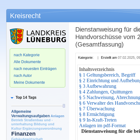
Kreisrecht
Dienstanweisung für di
Handvorschüsse vom 2
(Gesamtfassung)
.
nach Kategorie
Kategorie:
|
Erstellt am
07.02.2025, 0
Alle Dokumente
nach neuesten Einträgen
Inhaltsverzeichnis
§ 1 Geltungsbereich, Begriff
nach Autor
§ 2 Einrichtung und Aufhebu
Meine Dokumente
§ 3 Aufbewahrung
§ 4 Zahlungen, Quittungen
§ 5 Nachweisung, Abrechnun
Top 14 Tags
§ 6 Verwalter des Handvorsch
§ 7 Überwachung
Allgemeine
§ 8 Ermächtigung
Verwaltungsaufgaben
Anlagen
§ 9 In-Kraft-Treten
Betrieb Straßenbau und -
unterhaltung
Bildung und
Anlagen im pdf-Format
Kultur
Ergänzungsverordnung
Dienstanweisung für die b
Finanzen
Gebäudewirtschaft