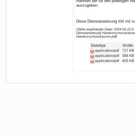
Rahmen der für den jeweiligen H
auszugeben.
Diese Dienstanweisung tritt mit so
(Siehe angehängte Datei: 2024-02-22 
Dienstanweisung Handvorschusskassen
Handvorschusskassen.pdf)
Dateityp
Größe
727 KB
application/pdf
388 KB
application/pdf
405 KB
application/pdf