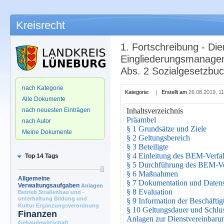
Kreisrecht
1. Fortschreibung - Di
Eingliederungsmanagem
Abs. 2 Sozialgesetzbu
.
nach Kategorie
Kategorie:
|
Erstellt am
26.08.2019, 11
Alle Dokumente
nach neuesten Einträgen
Inhaltsverzeichnis
Präambel
nach Autor
§ 1 Grundsätze und Ziele
Meine Dokumente
§ 2 Geltungsbereich
§ 3 Beteiligte
§ 4 Einleitung des BEM-Verfa
Top 14 Tags
§ 5 Durchführung des BEM-Ve
§ 6 Maßnahmen
Allgemeine
§ 7 Dokumentation und Daten
Verwaltungsaufgaben
Anlagen
§ 8 Evaluation
Betrieb Straßenbau und -
unterhaltung
Bildung und
§ 9 Information der Beschäftig
Kultur
Ergänzungsverordnung
§ 10 Geltungsdauer und Schl
Finanzen
Anlagen zur Dienstvereinbaru
Gebäudewirtschaft