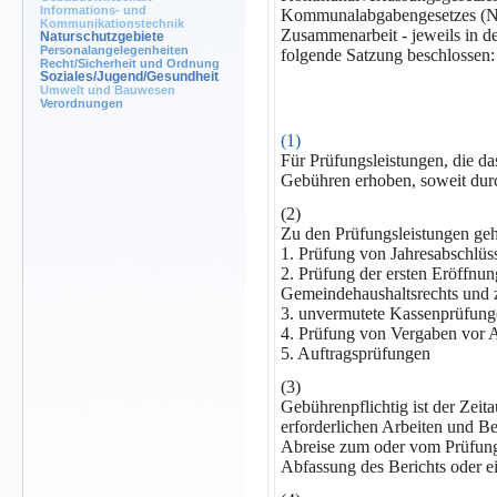
Informations- und
Kommunalabgabengesetzes (NK
Kommunikationstechnik
Zusammenarbeit - jeweils in de
Naturschutzgebiete
Personalangelegenheiten
folgende Satzung beschlossen:
Recht/Sicherheit und Ordnung
Soziales/Jugend/Gesundheit
Umwelt und Bauwesen
Verordnungen
(1)
Für Prüfungsleistungen, die 
Gebühren erhoben, soweit durc
(2)
Zu den Prüfungsleistungen geh
1. Prüfung von Jahresabschlüs
2. Prüfung der ersten Eröffnu
Gemeindehaushaltsrechts und 
3. unvermutete Kassenprüfun
4. Prüfung von Vergaben vor A
5. Auftragsprüfungen
(3)
Gebührenpflichtig ist der Zeit
erforderlichen Arbeiten und B
Abreise zum oder vom Prüfungs
Abfassung des Berichts oder e