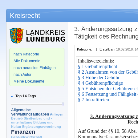
Kreisrecht
3. Änderungssatzung z
Tätigkeit des Rechnun
.
Kategorie:
|
Erstellt am
19.02.2018, 1
nach Kategorie
Inhaltsverzeichnis:
Alle Dokumente
§ 1 Gebührenpflicht
nach neuesten Einträgen
§ 2 Ausnahmen von der Gebüh
nach Autor
§ 3 Höhe der Gebühr
Meine Dokumente
§ 4 Gebührenpflichtige
§ 5 Entstehen der Gebührensc
§ 6 Festsetzung und Fälligkei
Top 14 Tags
§ 7 Inkrafttreten
Allgemeine
Verwaltungsaufgaben
Anlagen
3. Änderungssatzung z
Betrieb Straßenbau und -
Rech
unterhaltung
Bildung und
Kultur
Ergänzungsverordnung
Auf Grund der §§ 10, 58 Abs. 
Finanzen
Kommunalverfassungsgesetzes
Gebäudewirtschaft