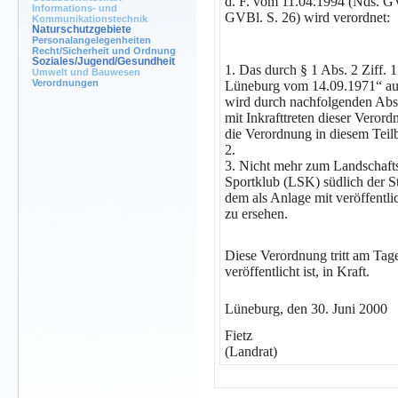
d. F. vom 11.04.1994 (Nds. GV
Informations- und
GVBl. S. 26) wird verordnet:
Kommunikationstechnik
Naturschutzgebiete
Personalangelegenheiten
Recht/Sicherheit und Ordnung
Soziales/Jugend/Gesundheit
1.
Das durch § 1 Abs. 2 Ziff. 
Umwelt und Bauwesen
Verordnungen
Lüneburg vom 14.09.1971“ aus
wird durch nachfolgenden Abs. 
mit Inkrafttreten dieser Veror
die Verordnung in diesem Teil
2.
3.
Nicht mehr zum Landschafts
Sportklub (LSK) südlich der St
dem als Anlage mit veröffentl
zu ersehen.
Diese Verordnung tritt am Tag
veröffentlicht ist, in Kraft.
Lüneburg, den 30. Juni 2000
Fietz
(Landrat)