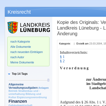
Kreisrecht
Kopie des Originals: V
Landkreis Lüneburg - L
Änderung
.
nach Kategorie
Kategorie:
|
Erstellt am
23.03.2004, 1
Alle Dokumente
nach neuesten Einträgen
Inhaltsverzeichnis:
§ 1
nach Autor
§ 2
Meine Dokumente
V e r o r d n u n g
Top 14 Tags
zur Änderun
im Stadtgeb
Allgemeine
Landschaf
Verwaltungsaufgaben
Anlagen
Betrieb Straßenbau und -
unterhaltung
Bildung und
Kultur
Ergänzungsverordnung
Finanzen
Aufgrund des § 26 Abs. 1 i. V
Gebäudewirtschaft