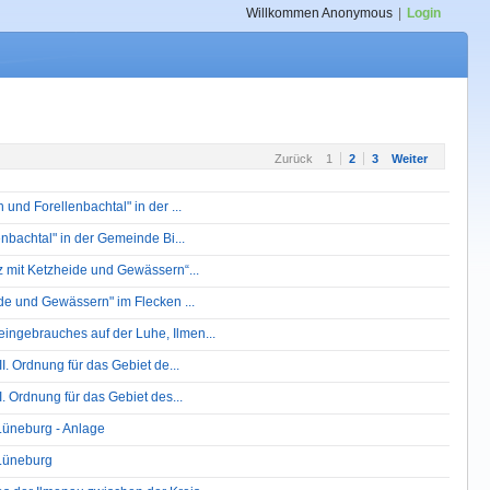
Willkommen
Anonymous
|
Login
Zurück
1
2
3
Weiter
nd Forellenbachtal" in der ...
nbachtal" in der Gemeinde Bi...
 mit Ketzheide und Gewässern“...
de und Gewässern" im Flecken ...
ngebrauches auf der Luhe, Ilmen...
. Ordnung für das Gebiet de...
 Ordnung für das Gebiet des...
Lüneburg - Anlage
 Lüneburg