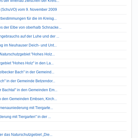
der Ilmenau zwischen der Kreis...
n (SchuVO) vom 9. November 2009
estimmungen für die im Kreisg...
 der Elbe von oberhalb Schnacke...
ebrauchs auf der Luhe und der ...
g im Neuhauser Deich- und Unt...
Naturschutzgebiet "Hohes Holz...
ebiet "Hohes Holz" in den La...
lbecker Bach" in der Gemeind...
ch" in der Gemeinde Betzendor...
r Bachtal" in den Gemeinden Em...
n den Gemeinden Embsen, Kirch...
menauniederung mit Tiergarte...
ung mit Tiergarten" in der ...
r das Naturschutzgebiet „Die...