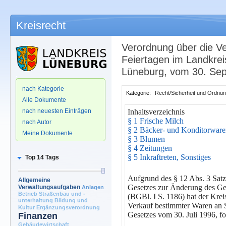
Kreisrecht
Verordnung über die V
Feiertagen im Landkre
Lüneburg, vom 30. Se
.
nach Kategorie
Kategorie:
Recht/Sicherheit und Ordnu
Alle Dokumente
nach neuesten Einträgen
Inhaltsverzeichnis
§ 1 Frische Milch
nach Autor
§ 2 Bäcker- und Konditorwar
Meine Dokumente
§ 3 Blumen
§ 4 Zeitungen
§ 5 Inkraftreten, Sonstiges
Top 14 Tags
Aufgrund des § 12 Abs. 3 Sat
Allgemeine
Gesetzes zur Änderung des Ges
Verwaltungsaufgaben
Anlagen
Betrieb Straßenbau und -
(BGBl. I S. 1186) hat der Kre
unterhaltung
Bildung und
Verkauf bestimmter Waren an S
Kultur
Ergänzungsverordnung
Gesetzes vom 30. Juli 1996, f
Finanzen
Gebäudewirtschaft