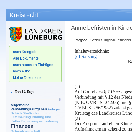
Kreisrecht
Anmeldefristen in Kind
Kategorie:
Soziales/Jugend/Gesundheit
.
Inhaltsverzeichnis:
nach Kategorie
§ 1 Satzung
Alle Dokumente
S
nach neuesten Einträgen
nach Autor
Meine Dokumente
(1)
Auf Grund des § 79 Sozialges
Top 14 Tags
Verbindung mit § 12 des Niede
(Nds. GVBl. S. 242/96) und §
Allgemeine
GVBl. S. 256/1982) zuletzt ge
Verwaltungsaufgaben
Anlagen
Kreistag des Landkreises Lüne
Betrieb Straßenbau und -
unterhaltung
Bildung und
(2)
Kultur
Ergänzungsverordnung
Der Anspruch auf einen Kinde
Finanzen
Aufnahmetermin geltend zu m
Gebäudewirtschaft