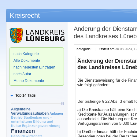
Kreisrecht
Änderung der Dienstanw
des Landkreises Lüneb
.
Kategorie:
|
Erstellt am
30.08.2023, 1
nach Kategorie
Änderung der Dienstan
Alle Dokumente
des Landkreises Lüne
nach neuesten Einträgen
nach Autor
Die Dienstanweisung für die Fin
Meine Dokumente
wie folgt geändert:
Top 14 Tags
Der bisherige § 22 Abs. 3 erhält 
Allgemeine
a) Die Kreiskasse hält eine Kred
Verwaltungsaufgaben
Anlagen
Kreditkarte für Auszahlungen ist
Betrieb Straßenbau und -
ausscheidet. Die Nutzung der Kre
unterhaltung
Bildung und
Verfügungsrahmen von 5.000 Euro 
Kultur
Ergänzungsverordnung
Finanzen
b) Darüber hinaus hält der Fachdi
Reservierungen bei der Deutschen
Gebäudewirtschaft