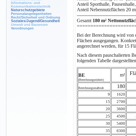
Informations- und
Anteil Sporthalle, Pausenhalle,
Kommunikationstechnik
Anteil Nebennutzflächen 20 m²
Naturschutzgebiete
Personalangelegenheiten
---------------------------------------
Recht/Sicherheit und Ordnung
Gesamt
180 m² Nettonutzfläc
Soziales/Jugend/Gesundheit
Umwelt und Bauwesen
=====================
Verordnungen
Bei der Berechnung wird von 
Flächen ausgegangen. Konkret 
angerechnet werden, für 15 Fl
Nach diesem pauschalierten Be
folgenden Tabelle dargestellte
Fl
m²
BE
(Berechnungseinheit)
180
Berechnungsmaßstab
9
1620
15
2700
20
3600
25
4500
30
5400
35
6300