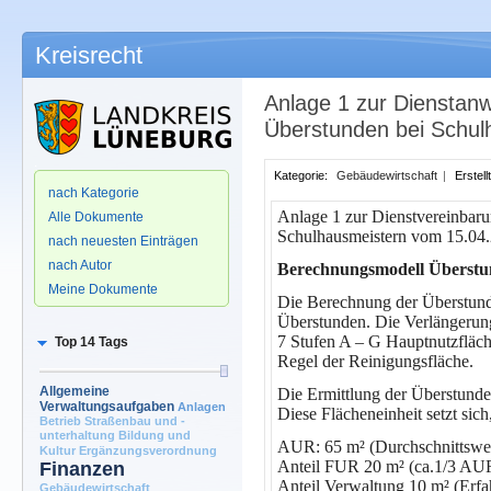
Kreisrecht
Anlage 1 zur Dienstanw
Überstunden bei Schul
.
Kategorie:
Gebäudewirtschaft
|
Erstel
nach Kategorie
Anlage 1 zur Dienstvereinbaru
Alle Dokumente
Schulhausmeistern vom 15.04
nach neuesten Einträgen
nach Autor
Berechnungsmodell Überstun
Meine Dokumente
Die Berechnung der Überstunde
Überstunden. Die Verlängerung
7 Stufen A – G Hauptnutzfläch
Top 14 Tags
Regel der Reinigungsfläche.
Allgemeine
Die Ermittlung der Überstunden
Verwaltungsaufgaben
Anlagen
Diese Flächeneinheit setzt sich
Betrieb Straßenbau und -
unterhaltung
Bildung und
AUR: 65 m² (Durchschnittswe
Kultur
Ergänzungsverordnung
Anteil FUR 20 m² (ca.1/3 AUR
Finanzen
Anteil Verwaltung 10 m² (Erf
Gebäudewirtschaft