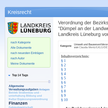
Kreisrecht
Verordnung der Bezirk
"Dümpel an der Landwe
Landkreis Lüneburg v
.
nach Kategorie
Umwelt und Bauwesen\Verord
Kategorie:
von
Claudia Mentz/LKLG/DE
Alle Dokumente
nach neuesten Einträgen
Inhaltsverzeichnis:
nach Autor
§ 1
Meine Dokumente
§ 2
§ 3
§ 4
Top 14 Tags
§ 5
§ 6
Allgemeine
§ 7
Verwaltungsaufgaben
Anlagen
§ 8
Betrieb Straßenbau und -
§ 9
unterhaltung
Bildung und
Kultur
Ergänzungsverordnung
§ 10
Finanzen
Gebäudewirtschaft