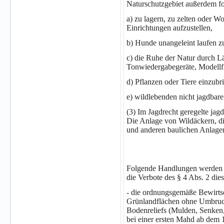
Naturschutzgebiet außerdem f
a) zu lagern, zu zelten oder 
Einrichtungen aufzustellen,
b) Hunde unangeleint laufen zu
c) die Ruhe der Natur durch L
Tonwiedergabegeräte, Modellfl
d) Pflanzen oder Tiere einzubr
e) wildlebenden nicht jagdbaren
(3) Im Jagdrecht geregelte jag
Die Anlage von Wildäckern, d
und anderen baulichen Anlagen
Folgende Handlungen werden a
die Verbote des § 4 Abs. 2 die
- die ordnungsgemäße Bewirtsch
Grünlandflächen ohne Umbruc
Bodenreliefs (Mulden, Senken
bei einer ersten Mahd ab dem 1